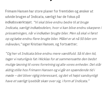
Frimann Hansen har store planer for fremtiden og ønsker at
udvide brugen af Indicata, særligt har de fokus på
indkøbsværktøjet.
“Vi skal blive endnu bedre til at bruge
Indicata, særligt indkøbsdelen, hvor vi kan blive endnu skarpere i
prissætningen, når vi indkøber brugte biler. Men så skal vi først
op og købe endnu flere brugte biler. Målet er at nå 50 biler om
måneden,”
siger Kristian Hansen, og fortsætter;
”Og her vil Indicata blive endnu mere værdifuld. Så til den tid,
tager vi naturligvis fat i Nicklas for at sammensætte den bedst
mulige løsning til vores forretning og alle vores enheder. Det står
aldrig stille hos Frimann Hansen og vi går en spændende tid i
møde – det bliver rigtig interessant, og det vil højst sandsynligt
have et særligt lyseblåt skær over sig, i form af Indicata.”