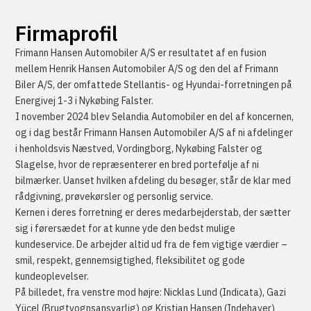
Firmaprofil
Frimann Hansen Automobiler A/S er resultatet af en fusion
mellem Henrik Hansen Automobiler A/S og den del af Frimann
Biler A/S, der omfattede Stellantis- og Hyundai-forretningen på
Energivej 1-3 i Nykøbing Falster.
I november 2024 blev Selandia Automobiler en del af koncernen,
og i dag består Frimann Hansen Automobiler A/S af ni afdelinger
i henholdsvis Næstved, Vordingborg, Nykøbing Falster og
Slagelse, hvor de repræsenterer en bred portefølje af ni
bilmærker. Uanset hvilken afdeling du besøger, står de klar med
rådgivning, prøvekørsler og personlig service.
Kernen i deres forretning er deres medarbejderstab, der sætter
sig i førersædet for at kunne yde den bedst mulige
kundeservice. De arbejder altid ud fra de fem vigtige værdier –
smil, respekt, gennemsigtighed, fleksibilitet og gode
kundeoplevelser.
På billedet, fra venstre mod højre: Nicklas Lund (Indicata), Gazi
Yücel (Brugtvognsansvarlig) og Kristian Hansen (Indehaver)