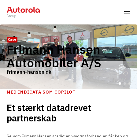
Case
Frimann Hansen
Automobiler A/S
frimann-hansen.dk
MED INDICATA SOM COPILOT
Et stærkt datadrevet
partnerskab
Selvom Frimann Hansen stadig er nyvognsforhandler, får køb og