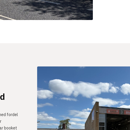
ld
med fordel
r
har booket