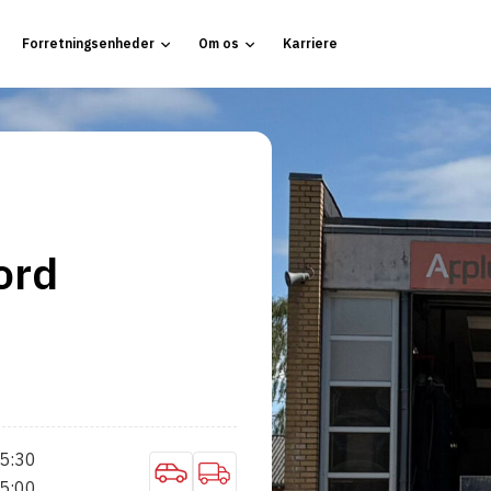
Forretningsenheder
Om os
Karriere
R
ord
5:30
5:00