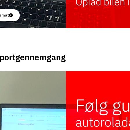
format
apportgennemgang