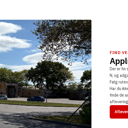
FIND VE
Appl
Der er fin 
N, og adg
Følg rutev
Har du ikk
finde de 
aflevering
Afleve