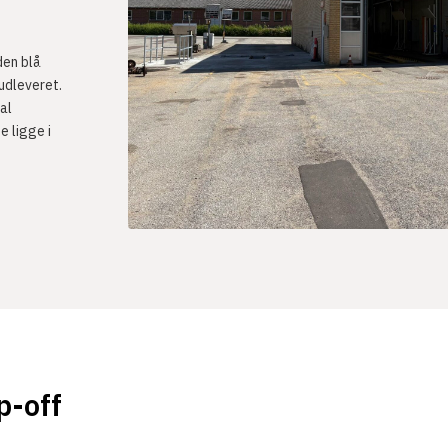
den blå
 udleveret.
al
e ligge i
p-off