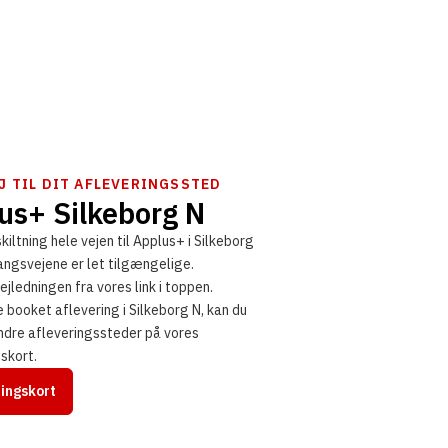
J TIL DIT AFLEVERINGSSTED
us+ Silkeborg N
skiltning hele vejen til Applus+ i Silkeborg
angsvejene er let tilgængelige.
ejledningen fra vores link i toppen.
e booket aflevering i Silkeborg N, kan du
andre afleveringssteder på vores
skort.
ringskort